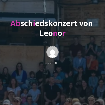
A
b
s
c
h
i
e
d
s
k
o
n
z
e
r
t
v
o
n
L
e
o
n
o
r
admin