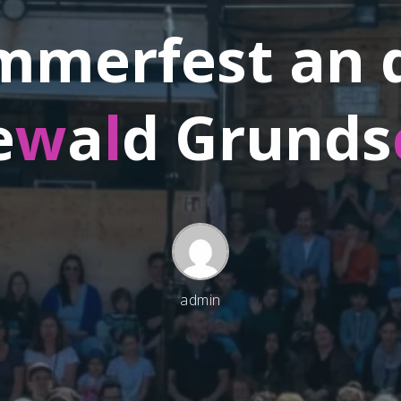
m
m
e
r
f
e
s
t
a
n
e
w
a
l
d
G
r
u
n
d
s
admin