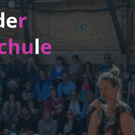
d
e
r
c
h
u
l
e