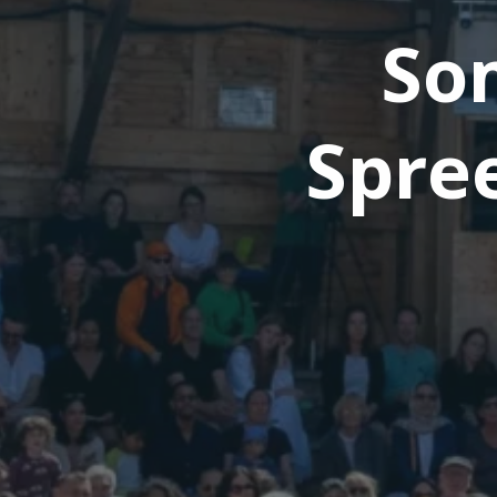
S
o
S
p
r
e